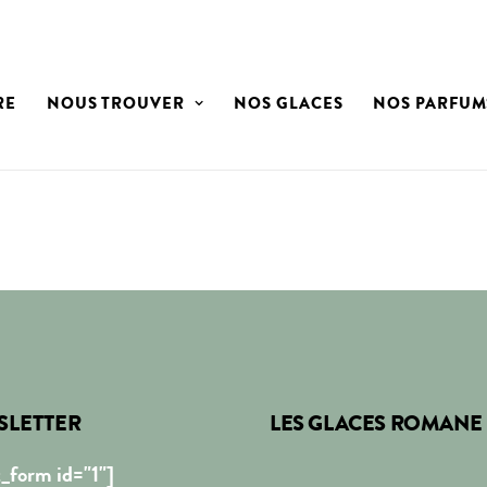
RE
NOUS TROUVER
NOS GLACES
NOS PARFUM
SLETTER
LES GLACES ROMANE
_form id="1"]